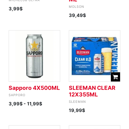
MICHELOB ULTRA
MOLSON
3,99$
39,49$
Sapporo 4X500ML
SLEEMAN CLEAR
12X355ML
SAPPORO
SLEEMAN
3,99$
- 11,99$
19,99$