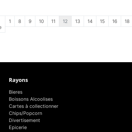
1
8
9
10
11
12
13
14
15
16
18
e
Rayons
Bieres
Boissons Alcoolises
Cartes à collectionner
Chips/Popcorn
Divertisement
Epicerie