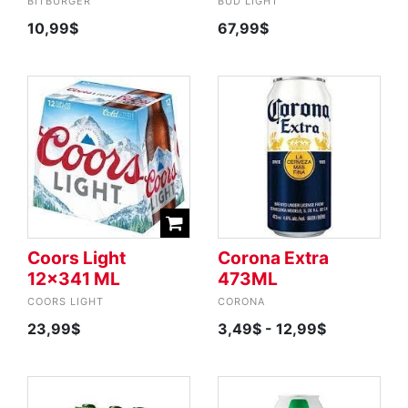
BITBURGER
BUD LIGHT
10,99$
67,99$
Coors Light
Corona Extra
12x341 ML
473ML
COORS LIGHT
CORONA
23,99$
3,49$
- 12,99$