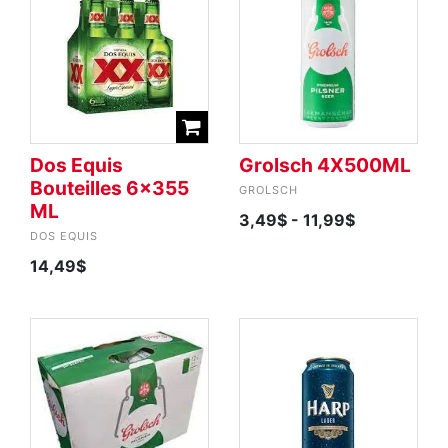
Dos Equis
Grolsch 4X500ML
Bouteilles 6x355
GROLSCH
ML
3,49$
- 11,99$
DOS EQUIS
14,49$