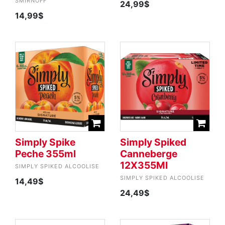
SMIRNOFF
24,99$
14,99$
Simply Spike
Simply Spiked
Peche 355ml
Canneberge
12X355Ml
SIMPLY SPIKED ALCOOLISE
SIMPLY SPIKED ALCOOLISE
14,49$
24,49$