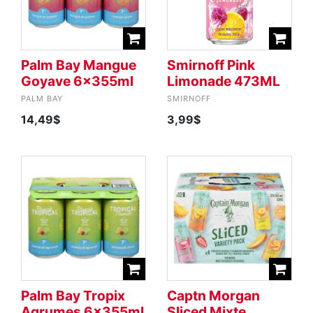
Palm Bay Mangue
Smirnoff Pink
Goyave 6x355ml
Limonade 473ML
PALM BAY
SMIRNOFF
14,49$
3,99$
Palm Bay Tropix
Captn Morgan
Agrumes 6x355ml
Sliced Mixte