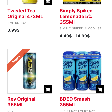
Twisted Tea
Simply Spiked
Original 473ML
Lemonade 5%
355Ml
TWITED TEA
SIMPLY SPIKED ALCOOLISE
3,99$
4,49$
- 14,99$
Promo
Rev Original
BDED Smash
355ML
355ML
REV
BEACH DAY EVERY DAY