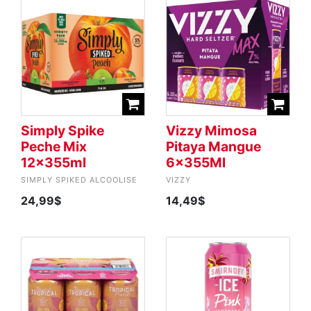
Simply Spike
Vizzy Mimosa
Peche Mix
Pitaya Mangue
12x355ml
6x355Ml
SIMPLY SPIKED ALCOOLISE
VIZZY
24,99$
14,49$