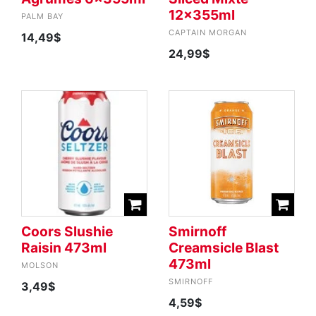
12x355ml
PALM BAY
CAPTAIN MORGAN
14,49$
24,99$
Coors Slushie
Smirnoff
Raisin 473ml
Creamsicle Blast
473ml
MOLSON
SMIRNOFF
3,49$
4,59$