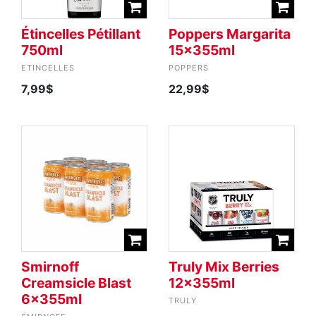
Étincelles Pétillant
Poppers Margarita
750ml
15x355ml
ETINCELLES
POPPERS
7,99$
22,99$
Smirnoff
Truly Mix Berries
Creamsicle Blast
12x355ml
6x355ml
TRULY