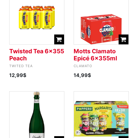
Twisted Tea 6x355
Motts Clamato
Peach
Epicé 6x355ml
TWITED TEA
CLAMATO
12,99$
14,99$