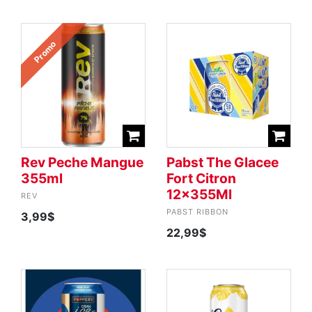
Promo
Rev Peche Mangue
Pabst The Glacee
355ml
Fort Citron
12x355Ml
REV
PABST RIBBON
3,99$
22,99$