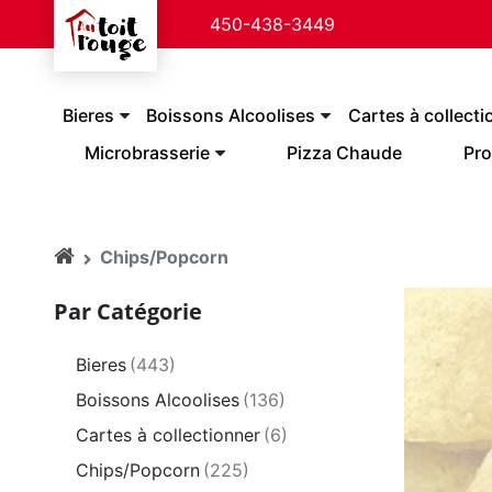
450-438-3449
Bieres
Boissons Alcoolises
Cartes à collecti
Microbrasserie
Pizza Chaude
Pro
Chips/Popcorn
Par Catégorie
Bieres
(443)
Boissons Alcoolises
(136)
Cartes à collectionner
(6)
Chips/Popcorn
(225)