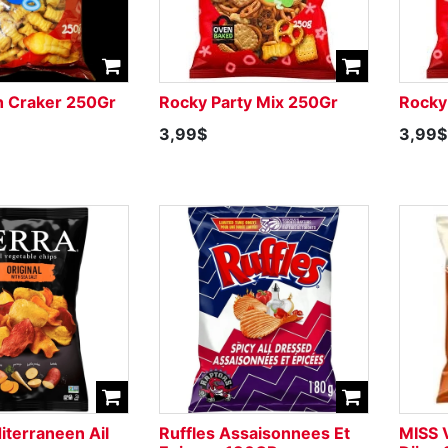
h Craker 250Gr
Rocky Party Mix 250Gr
Rocky
3,99$
3,99$
iterraneen Ail
Ruffles Assaisonnees Et
MISS V