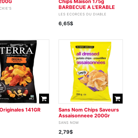
 200G
Chips Maison 175g
BARBECUE A L'ERABLE
CKIE'S
LES ECORCES DU DIABLE
6,65$
Originales 141GR
Sans Nom Chips Saveurs
Assaisonneee 200Gr
SANS NOM
2,79$