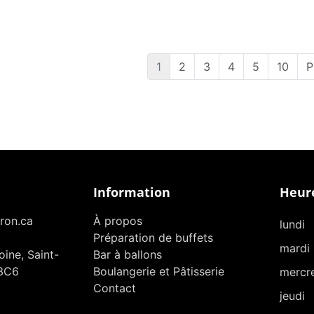
1
2
3
4
5
10
P
Information
Heure
ron.ca
À propos
lundi
Préparation de buffets
mardi
ine, Saint-
Bar à ballons
3C6
Boulangerie et Pâtisserie
mercr
Contact
jeudi