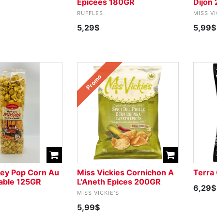
Epicees 180GR
Dijon
RUFFLES
MISS VI
5,29$
5,99$
Promo
ley Pop Corn Au
Miss Vickies Cornichon A
Terra 
rable 125GR
L'Aneth Epices 200GR
6,29$
MISS VICKIE'S
5,99$