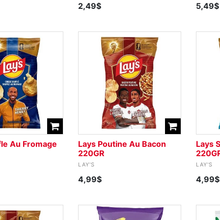
2,49$
5,49$
fle Au Fromage
Lays Poutine Au Bacon
Lays 
220GR
220G
LAY'S
LAY'S
4,99$
4,99$