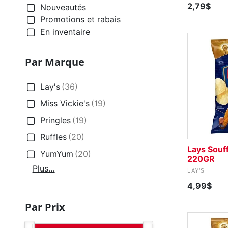
2,79$
Nouveautés
Promotions et rabais
En inventaire
Par Marque
Lay's
(36)
Miss Vickie's
(19)
Pringles
(19)
Ruffles
(20)
Lays Souf
YumYum
(20)
220GR
Plus…
LAY'S
4,99$
Par Prix