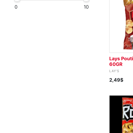
0
10
Lays Pout
60GR
LAY'S
2,49$