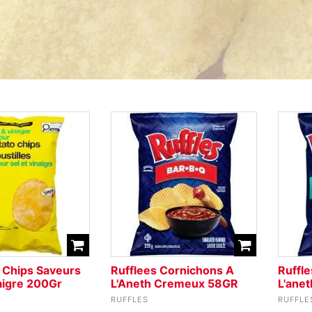
Chips Saveurs
Rufflees Cornichons A
Ruffl
naigre 200Gr
L'Aneth Cremeux 58GR
L'ane
RUFFLES
RUFFLE