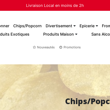
Livraison Local en moins de 2h
onner
Chips/Popcorn
Divertisement
Epicerie
Fro
duits Exotiques
Produits Maison
Sans Alco
Nouveautés
Promotions
Chips/Popc