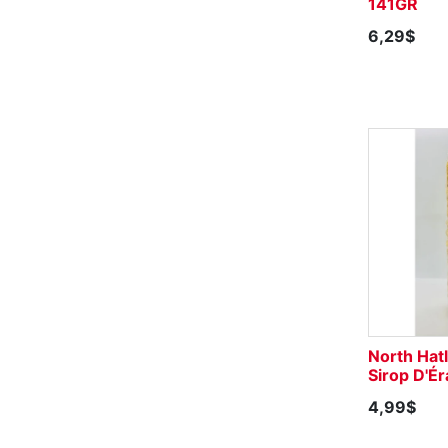
141GR
6,29$
North Hat
Sirop D'É
4,99$