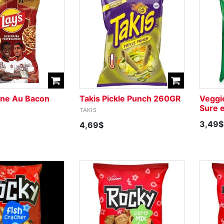
ine Au Bacon
Takis Pickle Punch 260GR
Veggi
Sure 
TAKIS
3,49$
4,69$