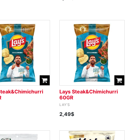
Steak&Chimichurri
Lays Steak&Chimichurri
R
60GR
LAY'S
2,49$