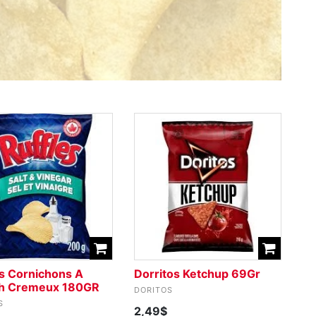
es Cornichons A
Dorritos Ketchup 69Gr
th Cremeux 180GR
DORITOS
S
2,49$