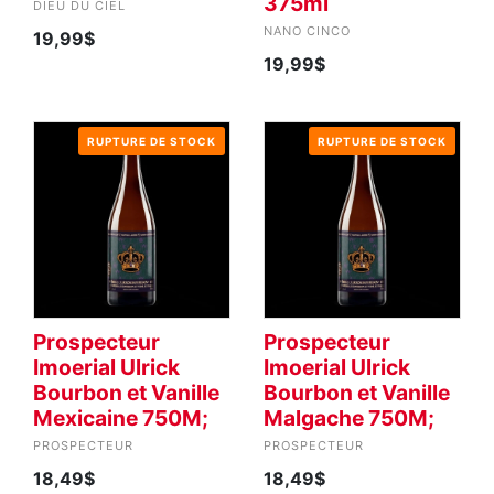
375ml
DIEU DU CIEL
NANO CINCO
19,99$
19,99$
RUPTURE DE STOCK
RUPTURE DE STOCK
Prospecteur
Prospecteur
Imoerial Ulrick
Imoerial Ulrick
Bourbon et Vanille
Bourbon et Vanille
Mexicaine 750M;
Malgache 750M;
PROSPECTEUR
PROSPECTEUR
18,49$
18,49$