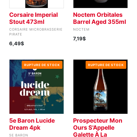
Corsaire Imperial
Noctem Orbitales
Stout 473ml
Barrel Aged 355ml
CORSAIRE MICROBRASSERIE
NOCTEM
PIRATE
7,19$
6,49$
RUPTURE DE STOCK
RUPTURE DE STOCK
5e Baron Lucide
Prospecteur Mon
Dream 4pk
Ours S'Appelle
Galette À La
5E BARON