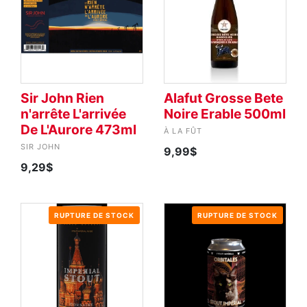
Sir John Rien
Alafut Grosse Bete
n'arrête L'arrivée
Noire Erable 500ml
De L'Aurore 473ml
À LA FÛT
SIR JOHN
9,99$
9,29$
RUPTURE DE STOCK
RUPTURE DE STOCK