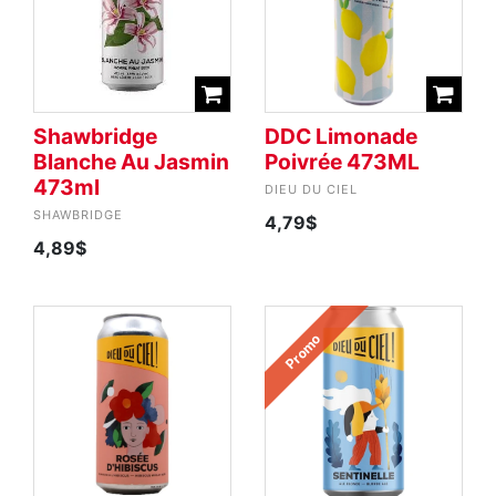
Shawbridge
DDC Limonade
Blanche Au Jasmin
Poivrée 473ML
473ml
DIEU DU CIEL
SHAWBRIDGE
4,79$
4,89$
Promo