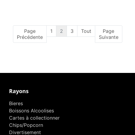
Page
1
2
3
Tout
Page
Précédente
Suivante
Rayons
Bieres
Boissons Alcoolises
Cartes à collectionner
Chips/Popcorn
Divertisement