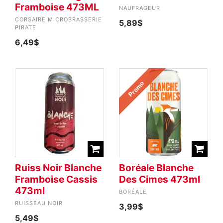
Framboise 473ML
NAUFRAGEUR
CORSAIRE MICROBRASSERIE
5,89$
PIRATE
6,49$
Promo
Ruiss Noir Blanche
Boréale Blanche
Framboise Cassis
Des Cimes 473ml
473ml
BORÉALE
RUISSEAU NOIR
3,99$
5,49$