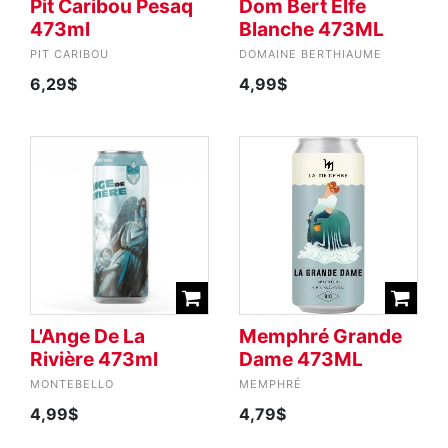
Pit Caribou Pesaq
Dom Bert Elfe
473ml
Blanche 473ML
PIT CARIBOU
DOMAINE BERTHIAUME
6,29$
4,99$
L'Ange De La
Memphré Grande
Rivière 473ml
Dame 473ML
MONTEBELLO
MEMPHRÉ
4,99$
4,79$