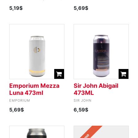
5,19$
5,69$
Emporium Mezza
Sir John Abigail
Luna 473ml
473ML
EMPORIUM
SIR JOHN
5,69$
6,59$