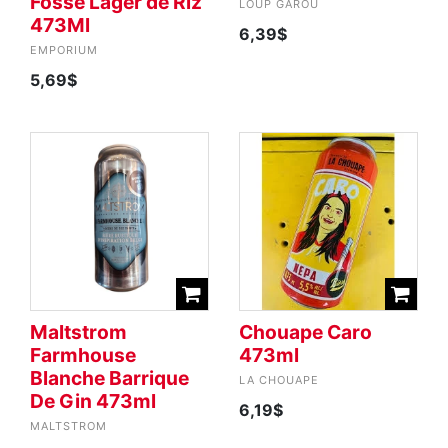
Fosse Lager de Riz
LOUP GAROU
473Ml
6,39$
EMPORIUM
5,69$
Maltstrom
Chouape Caro
Farmhouse
473ml
Blanche Barrique
LA CHOUAPE
De Gin 473ml
6,19$
MALTSTROM