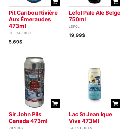
Pit Caribou Rivière
Lefol Pale Ale Belge
Aux Émeraudes
750ml
473ml
LEFOL
PIT CARIBOU
19,99$
5,69$
Sir John Pils
Lac St Jean Ique
Canada 473ml
Viva 473Ml
PILSNER
LAC ST-JEAN