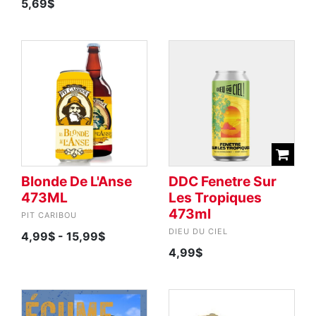
5,69$
Blonde De L'Anse
DDC Fenetre Sur
473ML
Les Tropiques
473ml
PIT CARIBOU
DIEU DU CIEL
4,99$
- 15,99$
4,99$