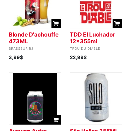
Blonde D'achouffe
TDD El Luchador
473ML
12x355ml
BRASSEUR RJ
TROU DU DIABLE
3,99$
22,99$