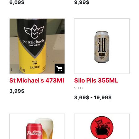
6,09$
9,99$
St Michael's 473Ml
Silo Pils 355ML
SILO
3,99$
3,69$
- 19,99$