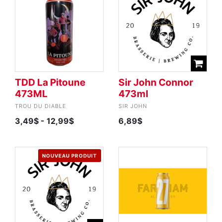
TDD La Pitoune
Sir John Connor
473ML
473ml
TROU DU DIABLE
SIR JOHN
3,49$
- 12,99$
6,89$
NOUVEAU PRODUIT