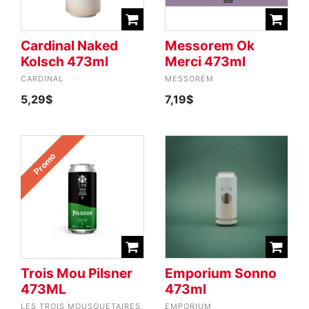
Cardinal Naked
Messorem Ok
Kolsch 473ml
Merci 473ml
CARDINAL
MESSOREM
5,29$
7,19$
Promo
Trois Mou Pilsner
Emporium Sonno
473ML
473ml
LES TROIS MOUSQUETAIRES
EMPORIUM