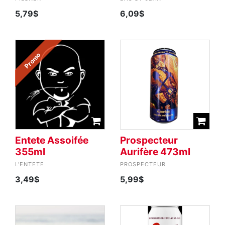
5,79$
6,09$
Promo
Entete Assoifée
Prospecteur
355ml
Aurifère 473ml
L'ENTETE
PROSPECTEUR
3,49$
5,99$