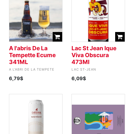
A l'abris De La
Lac St Jean Ique
Tempette Ecume
Viva Obscura
341ML
473Ml
A L'ABRI DE LA TEMPETE
LAC ST-JEAN
6,79$
6,09$