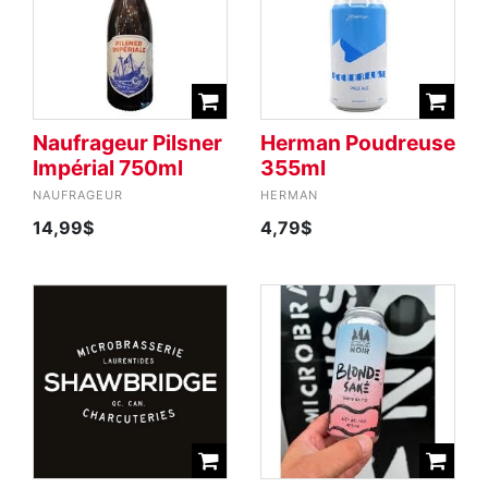
Naufrageur Pilsner
Herman Poudreuse
Impérial 750ml
355ml
NAUFRAGEUR
HERMAN
14,99$
4,79$