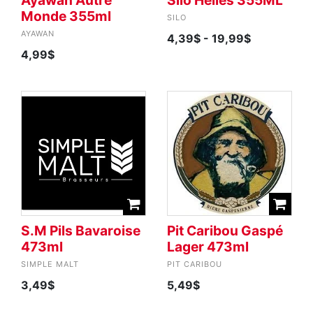
Ayawan Autre
Silo Helles 355ML
Monde 355ml
SILO
AYAWAN
4,39$
- 19,99$
4,99$
S.M Pils Bavaroise
Pit Caribou Gaspé
473ml
Lager 473ml
SIMPLE MALT
PIT CARIBOU
3,49$
5,49$