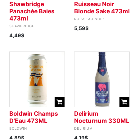
Shawbridge
Ruisseau Noir
Panachée Baies
Blonde Sake 473ml
473ml
RUISSEAU NOIR
SHAWBRIDGE
5,59$
4,49$
Boldwin Champs
Delirium
D'Eau 473ML
Nocturnum 330ML
BOLDWIN
DELIRIUM
4,89$
4,19$