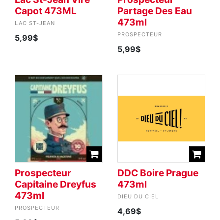
Capot 473ML
Partage Des Eau
473ml
LAC ST-JEAN
PROSPECTEUR
5,99$
5,99$
Prospecteur
DDC Boire Prague
Capitaine Dreyfus
473ml
473ml
DIEU DU CIEL
PROSPECTEUR
4,69$