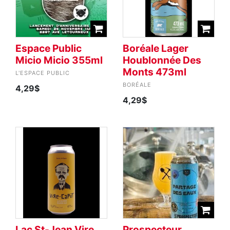
Espace Public
Boréale Lager
Micio Micio 355ml
Houblonnée Des
Monts 473ml
L'ESPACE PUBLIC
BORÉALE
4,29$
4,29$
Lac St-Jean Vire
Prospecteur