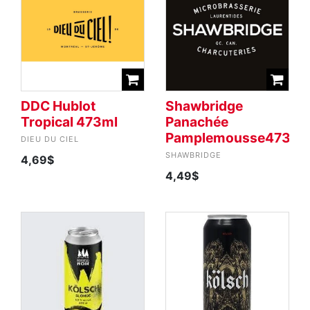
DDC Hublot
Shawbridge
Tropical 473ml
Panachée
Pamplemousse473ml
DIEU DU CIEL
SHAWBRIDGE
4,69$
4,49$