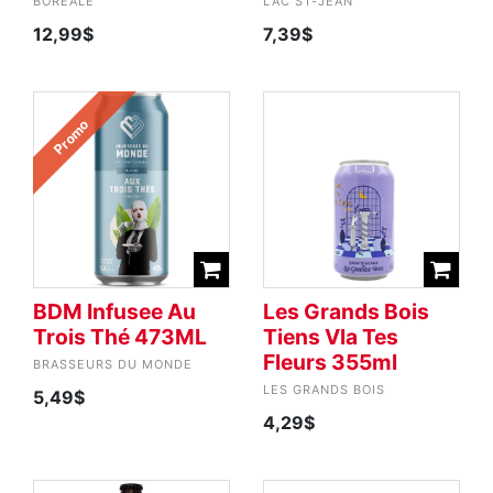
BORÉALE
LAC ST-JEAN
12,99$
7,39$
Promo
BDM Infusee Au
Les Grands Bois
Trois Thé 473ML
Tiens Vla Tes
Fleurs 355ml
BRASSEURS DU MONDE
LES GRANDS BOIS
5,49$
4,29$