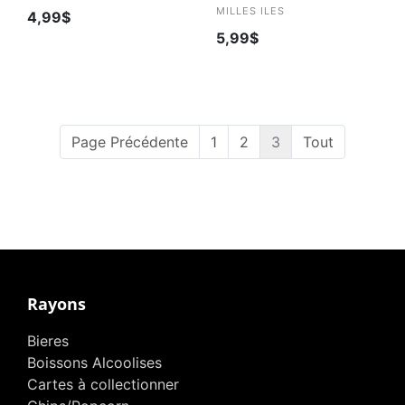
MILLES ILES
4,99$
5,99$
Page Précédente
1
2
3
Tout
Rayons
Bieres
Boissons Alcoolises
Cartes à collectionner