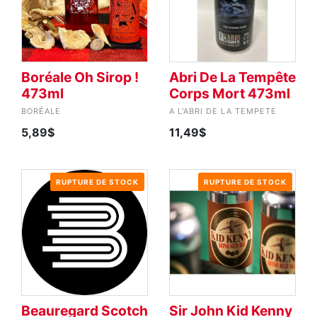
Boréale Oh Sirop !
Abri De La Tempête
473ml
Corps Mort 473ml
BORÉALE
A L'ABRI DE LA TEMPETE
5,89$
11,49$
RUPTURE DE STOCK
RUPTURE DE STOCK
Beauregard Scotch
Sir John Kid Kenny