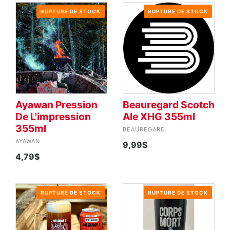
RUPTURE DE STOCK
RUPTURE DE STOCK
Ayawan Pression
Beauregard Scotch
De L'impression
Ale XHG 355ml
355ml
BEAUREGARD
AYAWAN
9,99$
4,79$
RUPTURE DE STOCK
RUPTURE DE STOCK