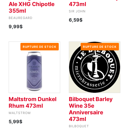
Ale XHG Chipotle
473ml
355ml
SIR JOHN
BEAUREGARD
6,59$
9,99$
RUPTURE DE STOCK
RUPTURE DE STOCK
Maltstrom Dunkel
Bilboquet Barley
Rhum 473ml
Wine 35e
Anniversaire
MALTSTROM
473ml
5,99$
BILBOQUET