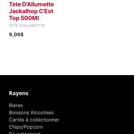
Tete D'Allumette
Jackalhop C'Est
Top 500Ml
TETE D'ALLUMETTE
9,09$
Rayons
Bieres
Boissons Alcoolises
Cartes à collectionner
Chips/Popcorn