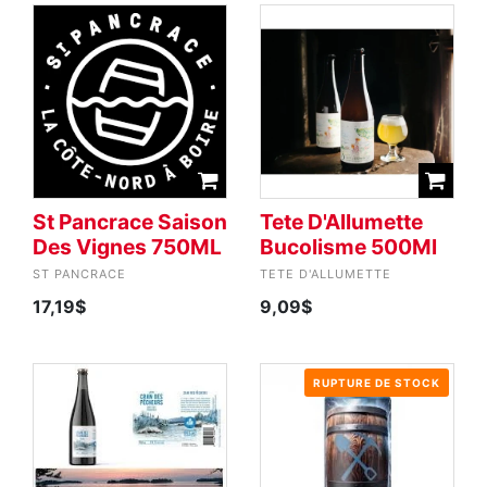
St Pancrace Saison
Tete D'Allumette
Des Vignes 750ML
Bucolisme 500Ml
ST PANCRACE
TETE D'ALLUMETTE
17,19$
9,09$
RUPTURE DE STOCK