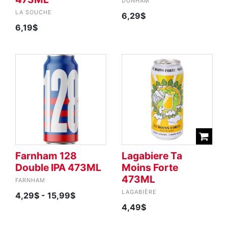
DUNHAM
LA SOUCHE
6,29$
6,19$
Farnham 128
Lagabiere Ta
Double IPA 473ML
Moins Forte
473ML
FARNHAM
LAGABIÈRE
4,29$
- 15,99$
4,49$