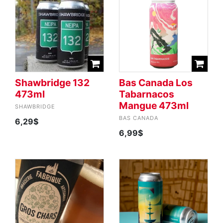
Shawbridge 132
Bas Canada Los
473ml
Tabarnacos
Mangue 473ml
SHAWBRIDGE
BAS CANADA
6,29$
6,99$