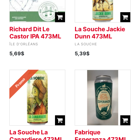
Richard Dit Le
La Souche Jackie
Castor IPA 473ML
Dunn 473ML
ÎLE D'ORLÉANS
LA SOUCHE
5,69$
5,39$
Promo
La Souche La
Fabrique
Canardiere 473ML
Esperanza 473ML