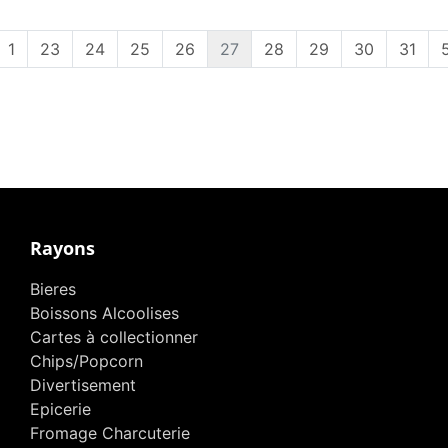
1
23
24
25
26
27
28
29
30
31
Rayons
Bieres
Boissons Alcoolises
Cartes à collectionner
Chips/Popcorn
Divertisement
Epicerie
Fromage Charcuterie