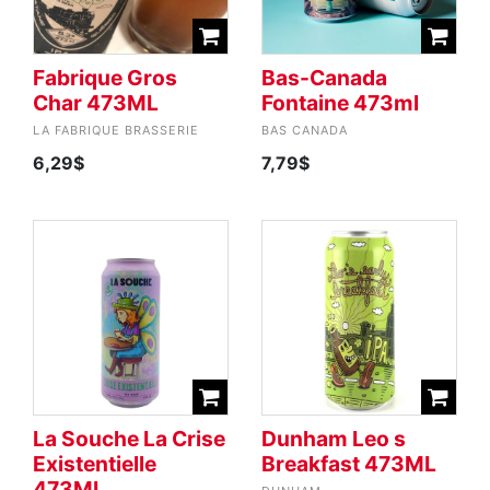
Fabrique Gros
Bas-Canada
Char 473ML
Fontaine 473ml
LA FABRIQUE BRASSERIE
BAS CANADA
6,29$
7,79$
La Souche La Crise
Dunham Leo s
Existentielle
Breakfast 473ML
473ML