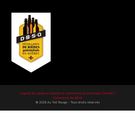
Logiciel de caisse et solution e-commerce synchronisés Comelin |
Commerce de détail
©
2026
Au Toit Rouge
-
Tous droits réservés