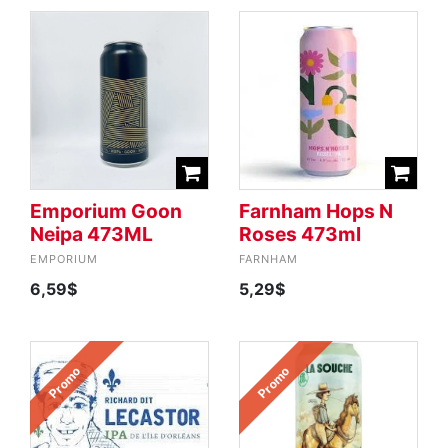
Emporium Goon
Farnham Hops N
Neipa 473ML
Roses 473ml
EMPORIUM
FARNHAM
6,59$
5,29$
Promo
Promo