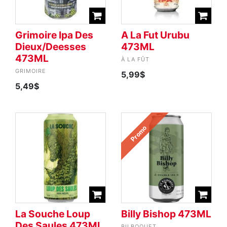
Grimoire Ipa Des
A La Fut Urubu
Dieux/Deesses
473ML
473ML
À LA FÛT
GRIMOIRE
5,99$
5,49$
Promo
La Souche Loup
Billy Bishop 473ML
Des Saules 473ML
BILBOQUET