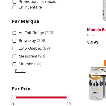
Promotions et rabais
En inventaire
Par Marque
Modelo Es
Au Toit Rouge
(229)
MODELO
Brewskey
(208)
3,99$
Loto Quebec
(89)
Messorem
(90)
Sir John
(89)
Plus…
Par Prix
0
30