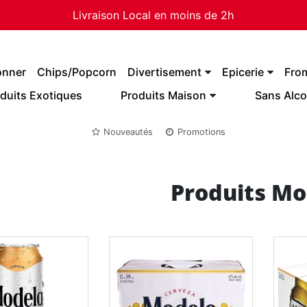
Livraison Local en moins de 2h
onner
Chips/Popcorn
Divertisement
Epicerie
Fro
duits Exotiques
Produits Maison
Sans Alco
Nouveautés
Promotions
Produits Mo