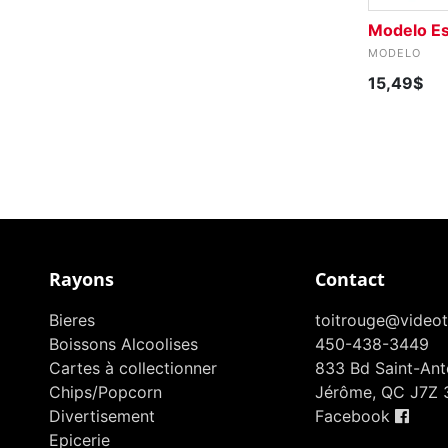
Modelo Es
MODELO
15,49$
Rayons
Contact
Bieres
toitrouge@videot
Boissons Alcoolises
450-438-3449
Cartes à collectionner
833 Bd Saint-Anto
Chips/Popcorn
Jérôme, QC J7Z 
Divertisement
Facebook
Epicerie