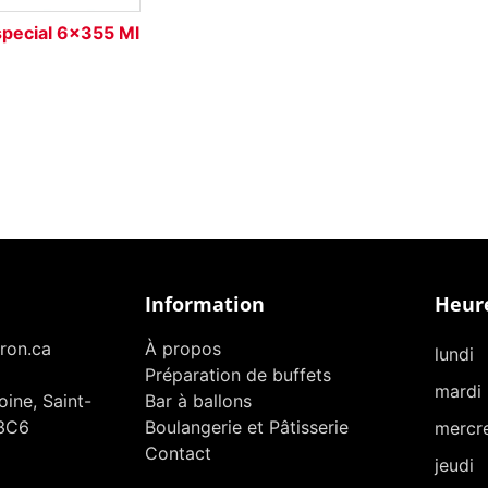
pecial 6x355 Ml
Information
Heure
ron.ca
À propos
lundi
Préparation de buffets
mardi
ine, Saint-
Bar à ballons
3C6
Boulangerie et Pâtisserie
mercr
Contact
jeudi