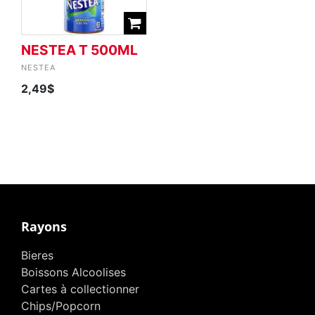
NESTEA T 500ML
NESTEA
2,49$
Rayons
Bieres
Boissons Alcoolises
Cartes à collectionner
Chips/Popcorn