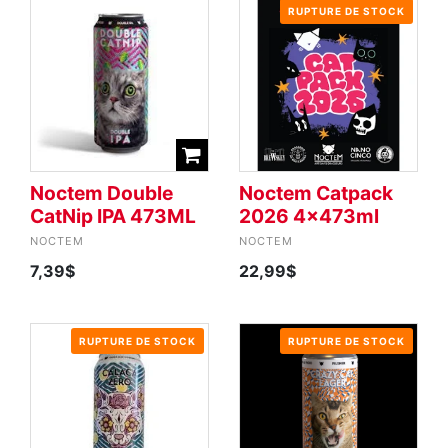
RUPTURE DE STOCK
Noctem Double
Noctem Catpack
CatNip IPA 473ML
2026 4x473ml
NOCTEM
NOCTEM
7,39$
22,99$
RUPTURE DE STOCK
RUPTURE DE STOCK