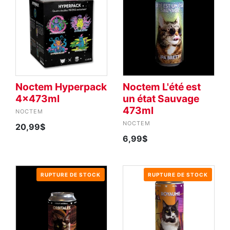
Noctem Hyperpack
Noctem L'été est
4x473ml
un état Sauvage
473ml
NOCTEM
NOCTEM
20,99$
6,99$
RUPTURE DE STOCK
RUPTURE DE STOCK