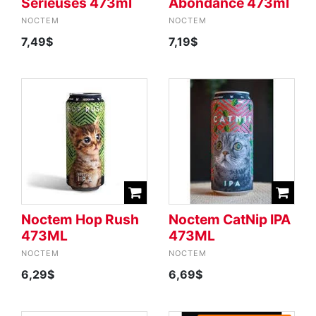
Sérieuses 473ml
Abondance 473ml
NOCTEM
NOCTEM
7,49$
7,19$
Noctem Hop Rush
Noctem CatNip IPA
473ML
473ML
NOCTEM
NOCTEM
6,29$
6,69$