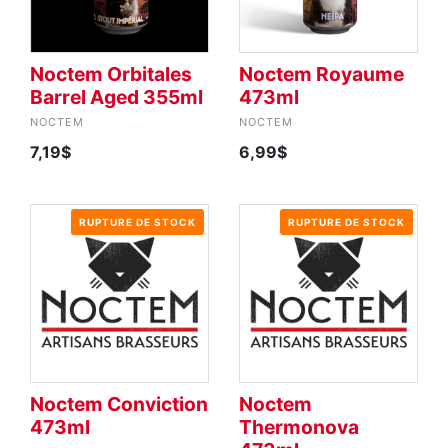
Noctem Orbitales
Noctem Royaume
Barrel Aged 355ml
473ml
NOCTEM
NOCTEM
7,19$
6,99$
RUPTURE DE STOCK
RUPTURE DE STOCK
Noctem Conviction
Noctem
473ml
Thermonova