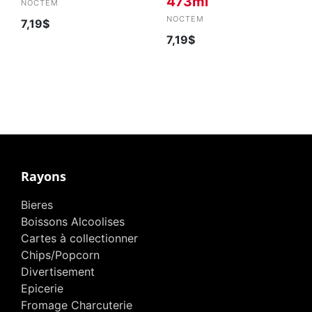
473ml
NOCTEM
NOCTEM
7,19$
7,19$
Rayons
Bieres
Boissons Alcoolises
Cartes à collectionner
Chips/Popcorn
Divertisement
Epicerie
Fromage Charcuterie