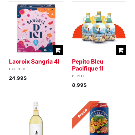
Lacroix Sangria 4l
Pepito Bleu
Pacifique 1l
LACROIX
PEPITO
24,99$
8,99$
Promo