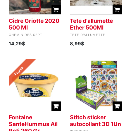
Cidre Griotte 2020
Tete d'allumette
500 Ml
Ether 500Ml
CHEMIN DES SEPT
TETE D'ALLUMETTE
14,29$
8,99$
Promo
Fontaine
Stitch sticker
SanteHummus Ail
autocollant 3D 1Un
Roti 260 Gr