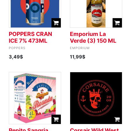
POPPERS CRAN
Emporium La
ICE 7% 473ML
Verde (3) 150 ML
POPPERS
EMPORIUM
3,49$
11,99$
Pepito Sangria
Corsair Wild West