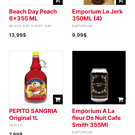
Beach Day Peach
Emporium La Jerk
6x355 ML
350ML (4)
BEACH DAY EVERY DAY
EMPORIUM
13,99$
9,99$
PEPITO SANGRIA
Emporium A La
Original 1L
fleur De Nuit Cafe
Smith 355Ml
PEPITO
EMPORIUM
7,99$