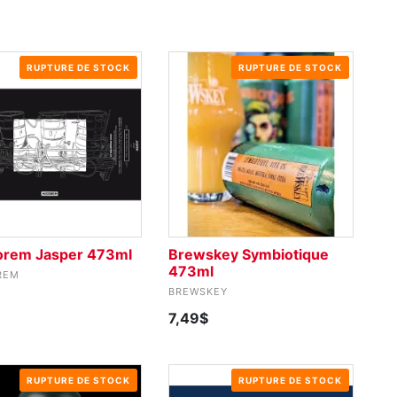
RUPTURE DE STOCK
RUPTURE DE STOCK
rem Jasper 473ml
Brewskey Symbiotique
473ml
REM
BREWSKEY
7,49$
RUPTURE DE STOCK
RUPTURE DE STOCK