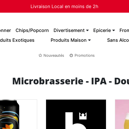
Livraison Local en moins de 2h
onner
Chips/Popcorn
Divertisement
Epicerie
Fro
duits Exotiques
Produits Maison
Sans Alco
Nouveautés
Promotions
Microbrasserie - IPA - D