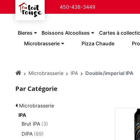
450-438-3449
Bieres
Boissons Alcoolises
Cartes à collecti
Microbrasserie
Pizza Chaude
Pro
Microbrasserie
IPA
Double/imperial IPA
Par Catégorie
Microbrasserie
IPA
Brut IPA
(3)
DIPA
(89)