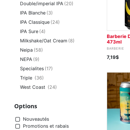
Double/imperial IPA
(20)
IPA Blanche
(3)
IPA Classique
(24)
IPA Sure
(4)
Barberie 
Milkshake/Oat Cream
(8)
473ml
BARBERIE
Neipa
(58)
7,19$
NEPA
(9)
Specialites
(17)
Triple
(36)
West Coast
(24)
Options
Nouveautés
Promotions et rabais