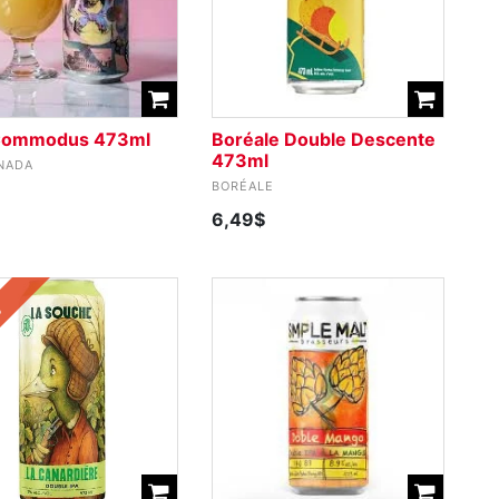
Commodus 473ml
Boréale Double Descente
473ml
NADA
BORÉALE
6,49$
o