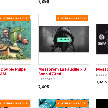
7,39$
RUPTURE DE STOCK
RUPTURE DE STOCK
Double Pulpe
Messorem La Faucille x 3
Messo
73Ml
Sons 473ml
MESSO
MESSOREM
7,49$
7,49$
RUPTURE DE STOCK
RUPTURE DE STOCK