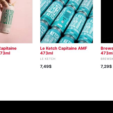
Capitaine
Le Ketch Capitaine AMF
Brews
473ml
473ml
473m
LE KETCH
BREWS
7,49$
7,29$