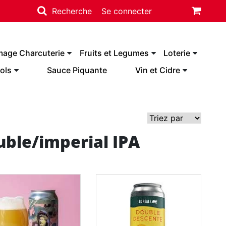
Recherche
Se connecter
mage Charcuterie
Fruits et Legumes
Loterie
ols
Sauce Piquante
Vin et Cidre
ouble/imperial IPA