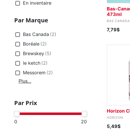
En inventaire
Bas-Canad
473ml
Par Marque
BAS CANADA
7,79$
Bas Canada
(2)
Boréale
(2)
Brewskey
(5)
le ketch
(2)
Messorem
(2)
Plus…
Par Prix
Horizon 
HORIZON
0
20
5,49$