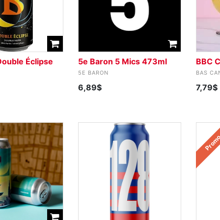
Double Éclipse
5e Baron 5 Mics 473ml
BBC 
5E BARON
BAS CA
6,89$
7,79$
Prom