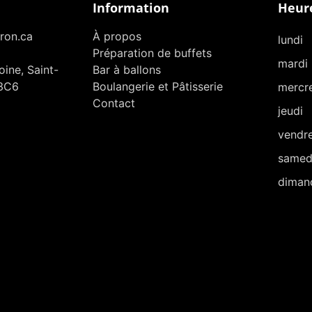
Information
Heure
ron.ca
À propos
lundi
Préparation de buffets
mardi
ine, Saint-
Bar à ballons
3C6
Boulangerie et Pâtisserie
mercr
Contact
jeudi
vendr
samed
diman