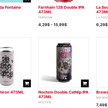
a Fontaine
Farnham 128 Double IPA
La So
473ML
473M
FARNHAM
LA SOU
4,29$
- 15,99$
6,29$
Chiron 473ML
Noctem Double CatNip IPA
Brews
473ML
BREWS
NOCTEM
7,49$