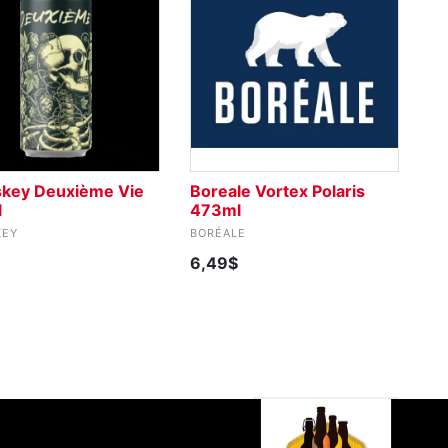
key Deuxième Vie
Boreale Vortex Polaris
l
473ml
KEY
BORÉALE
6,49$