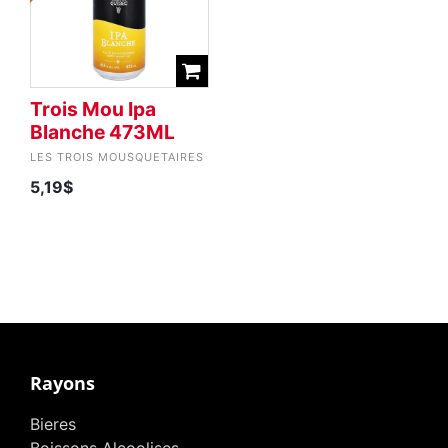
Trois Mou Ipa
Blanche 473ML
LES TROIS MOUSQUETAIRES
5,19$
Rayons
Bieres