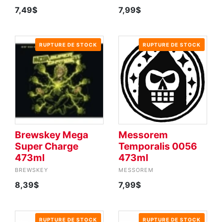
7,49$
7,99$
RUPTURE DE STOCK
RUPTURE DE STOCK
Brewskey Mega
Messorem
Super Charge
Temporalis 0056
473ml
473ml
BREWSKEY
MESSOREM
8,39$
7,99$
RUPTURE DE STOCK
RUPTURE DE STOCK