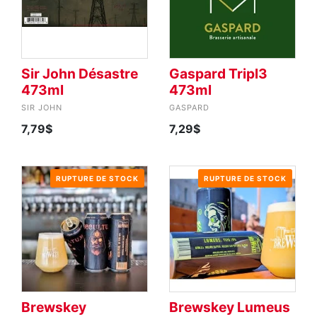
Sir John Désastre
Gaspard Tripl3
473ml
473ml
SIR JOHN
GASPARD
7,79$
7,29$
RUPTURE DE STOCK
RUPTURE DE STOCK
Brewskey
Brewskey Lumeus