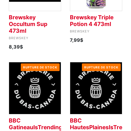
Brewskey
Brewskey Triple
Occultum Sup
Potion 4 473ml
473ml
BREWSKEY
BREWSKEY
7,99$
8,39$
RUPTURE DE STOCK
RUPTURE DE STOCK
BBC
BBC
GatineauIsTrending
HautesPlainesIsTrend