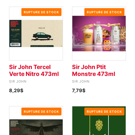
RUPTURE DE STOCK
RUPTURE DE STOCK
Sir John Tercel
Sir John Ptit
Verte Nitro 473ml
Monstre 473ml
SIR JOHN
SIR JOHN
8,29$
7,79$
RUPTURE DE STOCK
RUPTURE DE STOCK