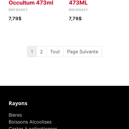
Occultum 473ml
473ML
BREWSKEY
BREWSKEY
7,79$
7,79$
1
2
Tout
Page Suivante
Rayons
Bieres
Boissons Alcoolises
Cartes à collectionner