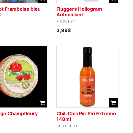
ot Framboise bleu
Fluggers Hollogram
l
Autocollant
RICOCHET
3,99$
ge Champfleury
Chili Chili Piri Piri Extremo
148ml
CHILI CHILI