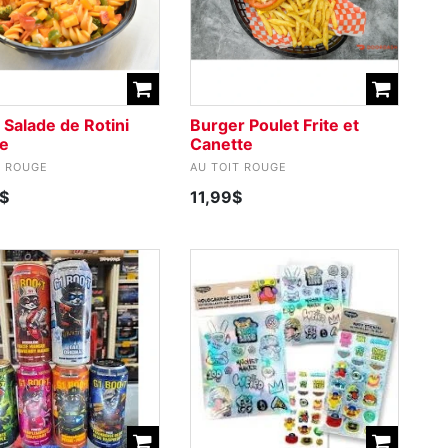
 Salade de Rotini
Burger Poulet Frite et
e
Canette
T ROUGE
AU TOIT ROUGE
$
11,99$