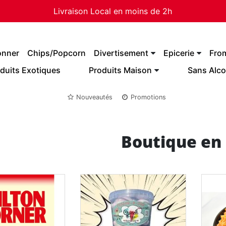
Livraison Local en moins de 2h
onner
Chips/Popcorn
Divertisement
Epicerie
Fro
duits Exotiques
Produits Maison
Sans Alco
Nouveautés
Promotions
Boutique en 