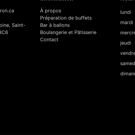
ron.ca
À propos
lundi
Préparation de buffets
mardi
ine, Saint-
Bar à ballons
3C6
Boulangerie et Pâtisserie
mercr
Contact
jeudi
vendr
samed
diman