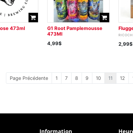
Gose 473ml
G1 Root Pamplemousse
Flugge
473Ml
RICOCH
4,99$
2,99$
Page Précédente
1
7
8
9
10
11
12
Information
Heure