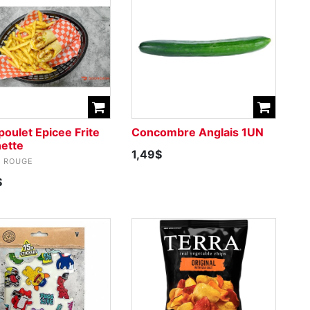
oulet Epicee Frite
Concombre Anglais 1UN
nette
1,49$
T ROUGE
$