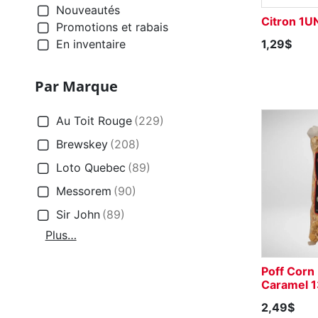
Nouveautés
Citron 1U
Promotions et rabais
1,29$
En inventaire
Par Marque
Au Toit Rouge
(229)
Brewskey
(208)
Loto Quebec
(89)
Messorem
(90)
Sir John
(89)
Plus…
Poff Corn
Caramel 
2,49$