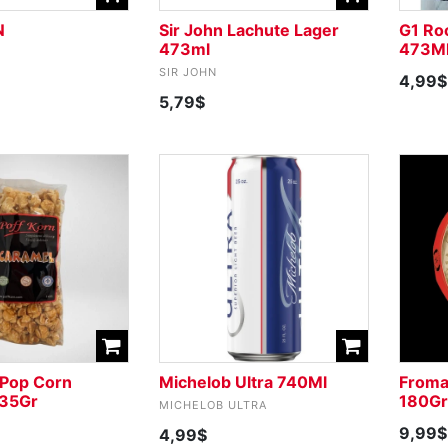
N
Sir John Lachute Lager
G1 Ro
473ml
473M
SIR JOHN
4,99$
5,79$
 Pop Corn
Michelob Ultra 740Ml
Froma
135Gr
180Gr
MICHELOB ULTRA
9,99$
4,99$