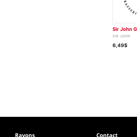
Sir John 
SIR JOHN
6,49$
Rayons
Contact