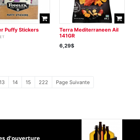
r Puffy Stickers
Terra Mediterraneen Ail
141GR
ET
6,29$
13
14
15
222
Page Suivante
s d'ouverture