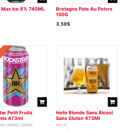
 Max Ice 8% 740ML
Bretagne Pate Au Poivre
150G
3,59$
o
ar Petit Fruits
Helix Blonde Sans Alcool
ants 473ml
Sans Gluten 473Ml
AR ENERGY DRINK
HÉLIX