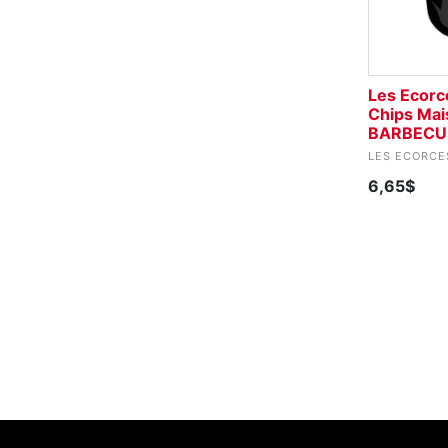
Les Ecorc
Chips Mai
BARBECUE
LES ECORCE
6,65$