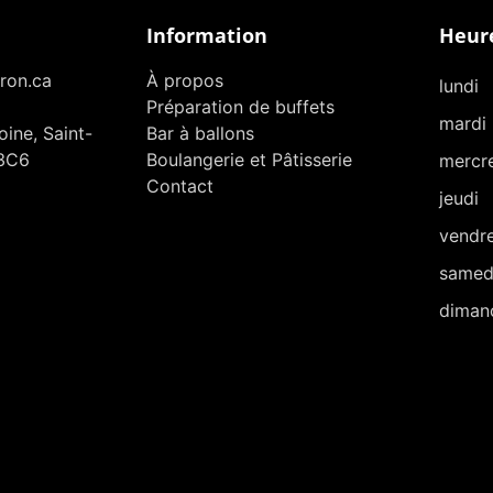
Information
Heure
ron.ca
À propos
lundi
Préparation de buffets
mardi
ine, Saint-
Bar à ballons
3C6
Boulangerie et Pâtisserie
mercr
Contact
jeudi
vendr
samed
diman