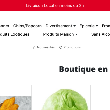
Livraison Local en moins de 2h
onner
Chips/Popcorn
Divertisement
Epicerie
Fro
duits Exotiques
Produits Maison
Sans Alco
Nouveautés
Promotions
Boutique en 