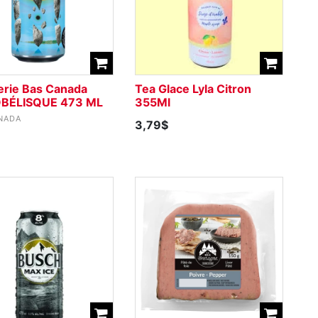
erie Bas Canada
Tea Glace Lyla Citron
BÉLISQUE 473 ML
355Ml
NADA
3,79$