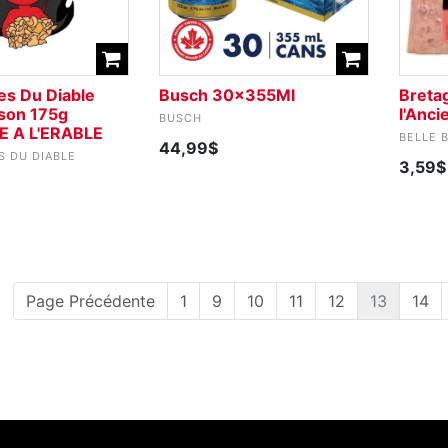
es Du Diable
Busch 30x355Ml
Breta
son 175g
l'Anc
BUSCH
 A L'ERABLE
BELLE 
44,99$
S DU DIABLE
3,59$
Page Précédente
1
9
10
11
12
13
14