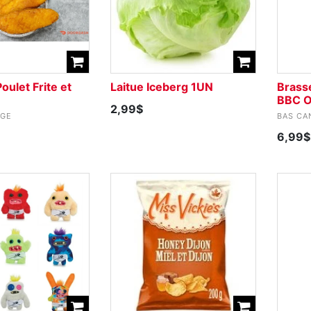
oulet Frite et
Laitue Iceberg 1UN
Brass
BBC O
2,99$
UGE
BAS CA
6,99$