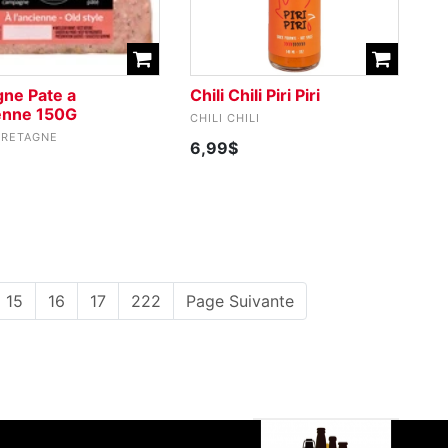
gne Pate a
Chili Chili Piri Piri
ienne 150G
CHILI CHILI
BRETAGNE
6,99$
15
16
17
222
Page Suivante