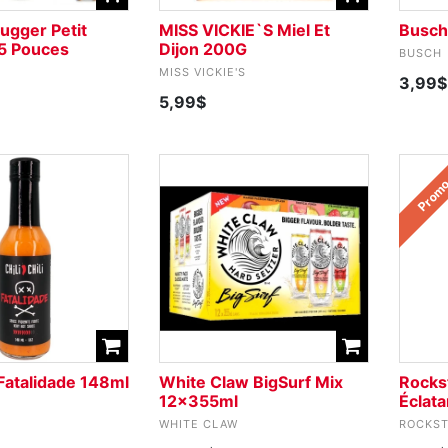
ugger Petit
MISS VICKIE`S Miel Et
Busch
 5 Pouces
Dijon 200G
BUSCH
MISS VICKIE'S
3,99$
5,99$
Prom
i Fatalidade 148ml
White Claw BigSurf Mix
Rockst
12x355ml
Éclat
WHITE CLAW
ROCKST