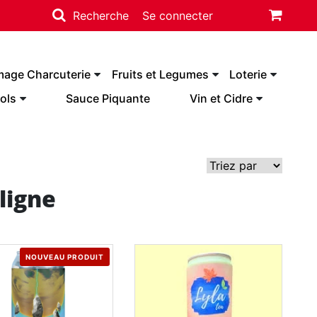
Recherche
Se connecter
mage Charcuterie
Fruits et Legumes
Loterie
ols
Sauce Piquante
Vin et Cidre
ligne
NOUVEAU PRODUIT