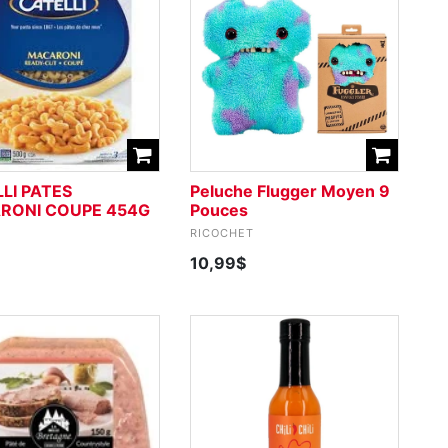
LI PATES
Peluche Flugger Moyen 9
RONI COUPE 454G
Pouces
I
RICOCHET
10,99$