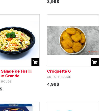
3,99$
 Salade de Fusilli
Croquette 6
ue Grande
AU TOIT ROUGE
T ROUGE
4,99$
$