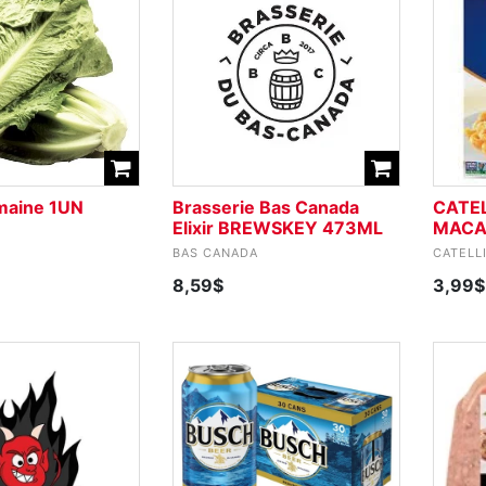
maine 1UN
Brasserie Bas Canada
CATEL
Elixir BREWSKEY 473ML
MACA
BAS CANADA
CATELL
8,59$
3,99$