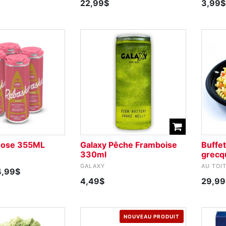
22,99$
3,99$
Rose 355ML
Galaxy Pêche Framboise
Buffet
330ml
grecq
GALAXY
AU TOI
4,99$
4,49$
29,99
NOUVEAU PRODUIT